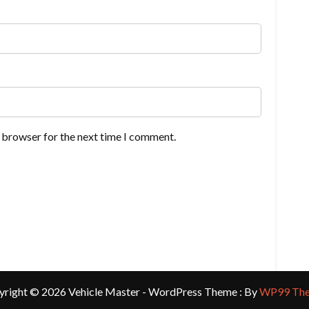
s browser for the next time I comment.
yright © 2026 Vehicle Master - WordPress Theme : By
WP99 Th